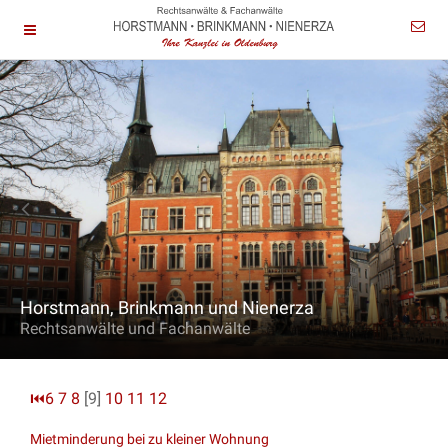
Horstmann, Brinkmann und Nienerza
Rechtsanwälte und Fachanwälte
⏮
6
7
8
[9]
10
11
12
Mietminderung bei zu kleiner Wohnung