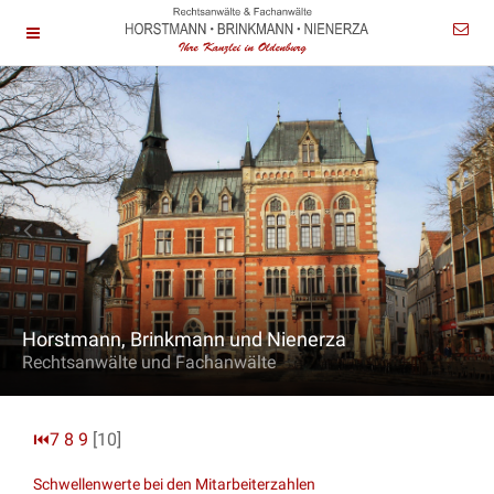
Horstmann, Brinkmann und Nienerza
Rechtsanwälte und Fachanwälte
⏮
7
8
9
[10]
Schwellenwerte bei den Mitarbeiterzahlen