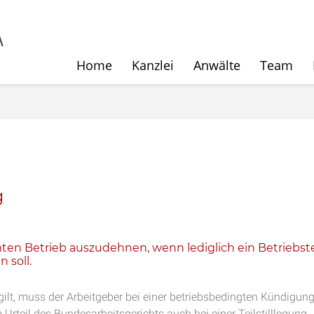
Home
Kanzlei
Anwälte
Team
g
ten Betrieb auszudehnen, wenn lediglich ein Betriebste
 soll.
lt, muss der Arbeitgeber bei einer betriebsbedingten Kündigun
Urteil des Bundesarbeitsgerichts auch bei einer Teilstilllegung